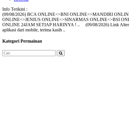
Info Terikini :
(09/08/2026)
BCA ONLINE<>BNI ONLINE<>MANDIRI ONLI
ONLINE<>JENIUS ONLINE<>SINARMAS ONLINE<>BSI O
ONLINE 24JAM SETIAP HARINYA ! ..
(09/08/2026)
Link Alte
aplikasi dari mobile, terima kasih ..
Kategori Permainan