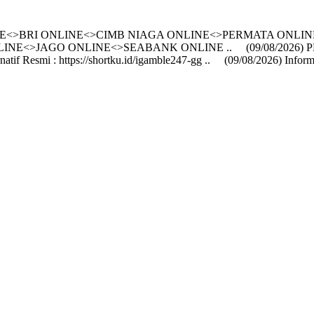
NE<>BRI ONLINE<>CIMB NIAGA ONLINE<>PERMATA ONL
NLINE<>JAGO ONLINE<>SEABANK ONLINE ..
(09/08/2026)
P
rnatif Resmi : https://shortku.id/igamble247-gg ..
(09/08/2026)
Inform