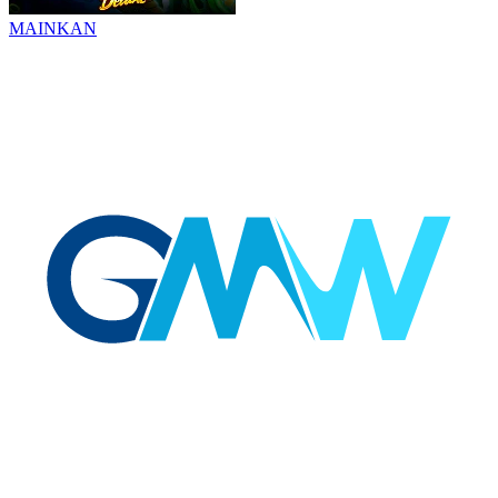
MAINKAN