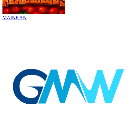
MAINKAN