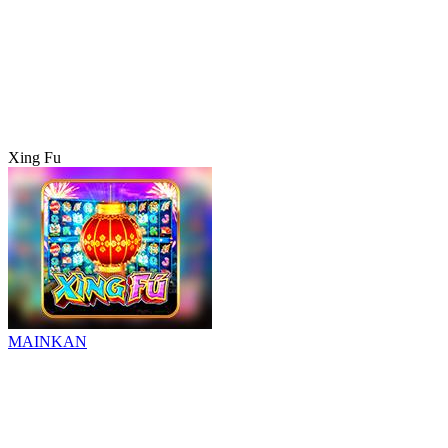
Xing Fu
MAINKAN