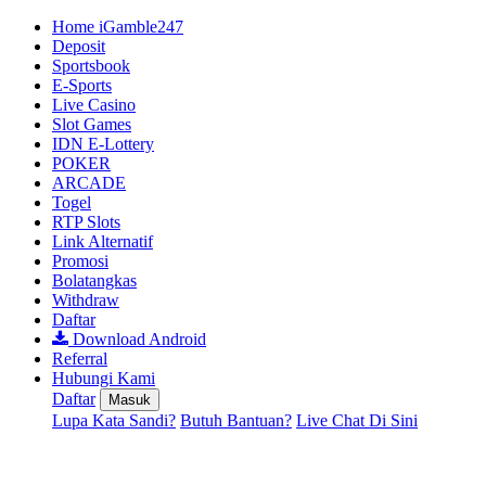
Home iGamble247
Deposit
Sportsbook
E-Sports
Live Casino
Slot Games
IDN E-Lottery
POKER
ARCADE
Togel
RTP Slots
Link Alternatif
Promosi
Bolatangkas
Withdraw
Daftar
Download Android
Referral
Hubungi Kami
Daftar
Masuk
Lupa Kata Sandi?
Butuh Bantuan?
Live Chat Di Sini