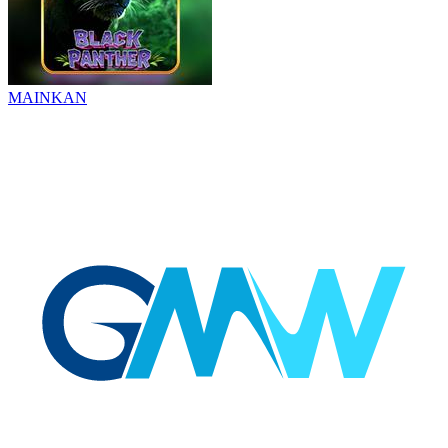
MAINKAN