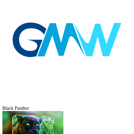
Black Panther