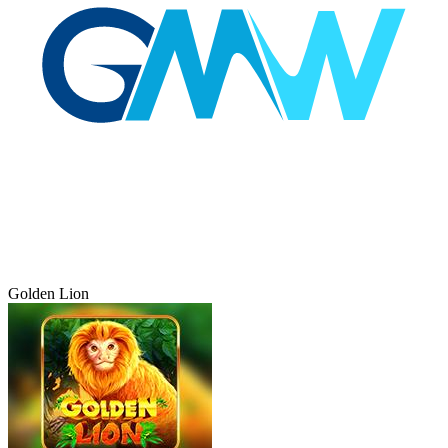
Golden Lion