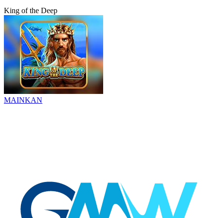
King of the Deep
MAINKAN