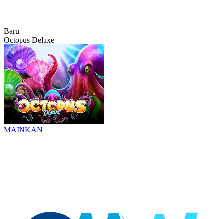
Baru
Octopus Deluxe
MAINKAN