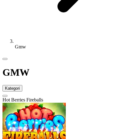
Gmw
GMW
Kategori
Hot Berries Fireballs